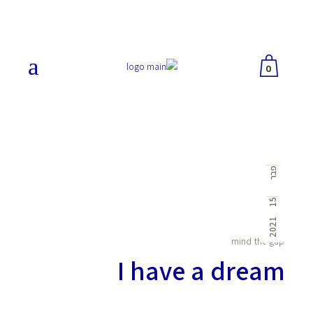
0
No products in the
פבר
cart.
15
2021
mind the gap
I have a dream